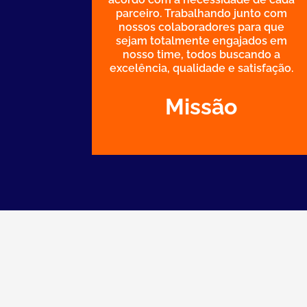
parceiro. Trabalhando junto com
nossos colaboradores para que
sejam totalmente engajados em
nosso time, todos buscando a
excelência, qualidade e satisfação.
Missão