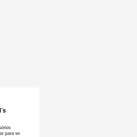
I's
sórios
or para se