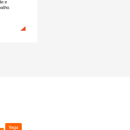
de e
alho.