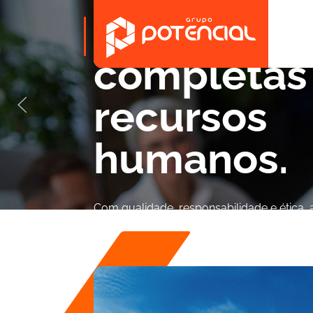
Soluções
completas
recursos
humanos.
Com qualidade, responsabilidade e ética,
você a focar no que realmente importa: o
do seu negócio.